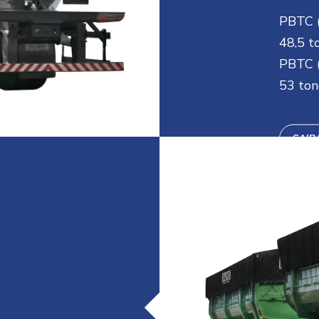
PBTC (
48,5 t
PBTC (
53 ton
SAIB