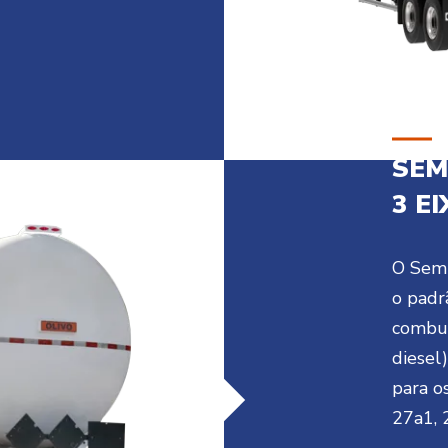
SEM
3 E
O Semi
o padr
combus
diesel
para os
27a1, 