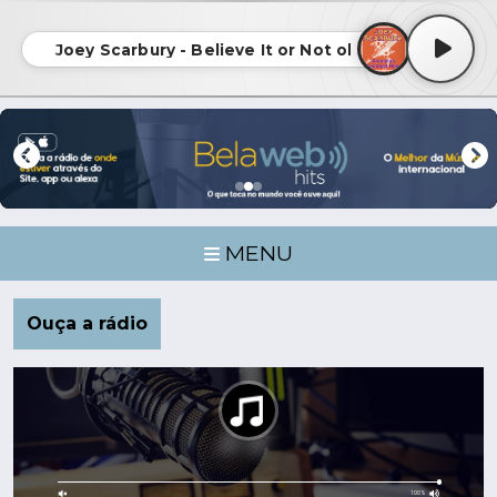
Joey Scarbury - Believe It or Not ok
MENU
Ouça a rádio